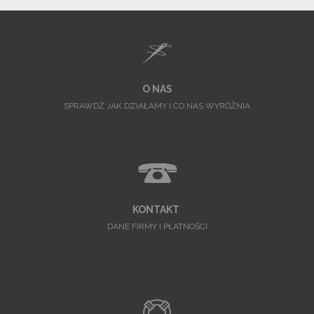
O NAS
SPRAWDŹ JAK DZIAŁAMY I CO NAS WYRÓŻNIA
KONTAKT
DANE FIRMY I PŁATNOŚCI