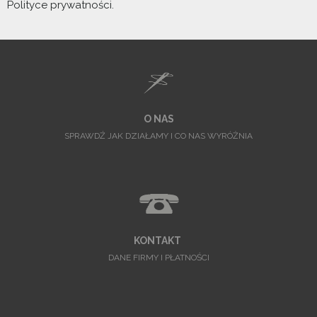
Polityce prywatności.
O NAS
SPRAWDŹ JAK DZIAŁAMY I CO NAS WYRÓŻNIA
KONTAKT
DANE FIRMY I PŁATNOŚCI