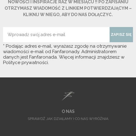
NOWOŚCI I INSPIRACJE RAZ W MIESIĄCU !! PO ZAPISANIU
OTRZYMASZ WIADOMOŚĆ Z LINKIEM POTWIERDZAJĄCYM –
KLIKNIJ W NIEGO, ABY DO NAS DOŁĄCZYĆ.
ZAPISZ SIĘ
* Podając adres e-mail, wyrażasz zgodę na otrzymywanie
wiadomości e-mail od Fanfaronady. Administratorem
danych jest Fanfaronada. Więcej informacji znajdziesz w
Polityce prywatności.
O NAS
SPRAWDŹ JAK DZIAŁAMY I CO NAS WYRÓŻNIA