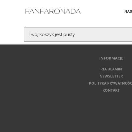
NAS
Twój koszyk jest pusty.
INFORMACJE
REGULAMIN
NEWSLETTER
POLITYKA PRYWATNOŚC
KONTAKT