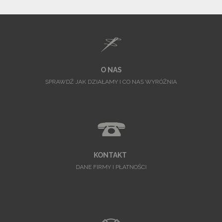
O NAS
SPRAWDŹ JAK DZIAŁAMY I CO NAS WYRÓŻNIA
KONTAKT
DANE FIRMY I PŁATNOŚCI