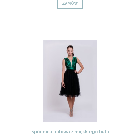
ZAMÓW
Spódnica tiulowa z miękkiego tiulu