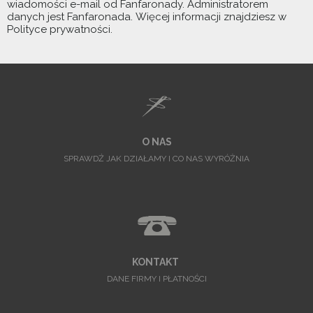
wiadomości e-mail od Fanfaronady. Administratorem
danych jest Fanfaronada. Więcej informacji znajdziesz w
Polityce prywatności.
O NAS
SPRAWDŹ JAK DZIAŁAMY I CO NAS WYRÓŻNIA
KONTAKT
DANE FIRMY I PŁATNOŚCI