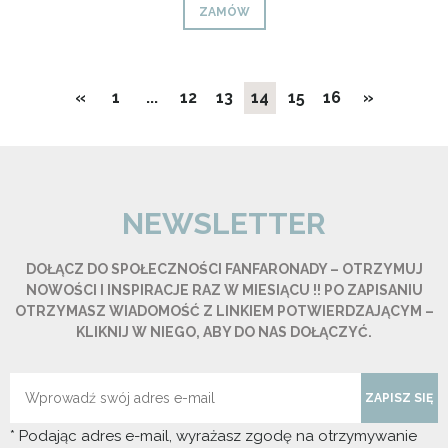
ZAMÓW
«
1
...
12
13
14
15
16
»
NEWSLETTER
DOŁĄCZ DO SPOŁECZNOŚCI FANFARONADY – OTRZYMUJ
NOWOŚCI I INSPIRACJE RAZ W MIESIĄCU !! PO ZAPISANIU
OTRZYMASZ WIADOMOŚĆ Z LINKIEM POTWIERDZAJĄCYM –
KLIKNIJ W NIEGO, ABY DO NAS DOŁĄCZYĆ.
ZAPISZ SIĘ
* Podając adres e-mail, wyrażasz zgodę na otrzymywanie