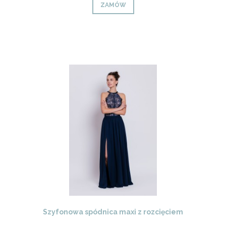
ZAMÓW
Szyfonowa spódnica maxi z rozcięciem